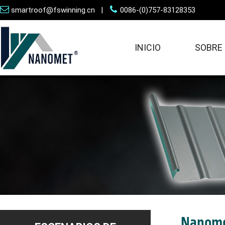
smartroof@fswinning.cn |
0086-(0)757-83128353
INICIO
SOBRE
Nanome