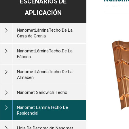
ESCENARIOS DE
APLICACIÓN
NanometLáminaTecho De La
Casa de Granja
NanometLáminaTecho De La
Fábrica
NanometLáminaTecho De La
Almacén
Nanomet Sandwich Techo
Nanomet LáminaTecho De
Residencial
Hoja De Decoración Nanomet