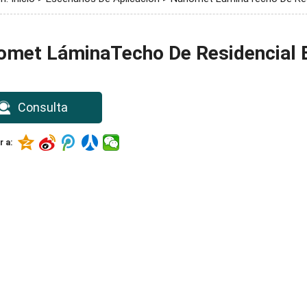
omet LáminaTecho De Residencial 
Consulta
 a: