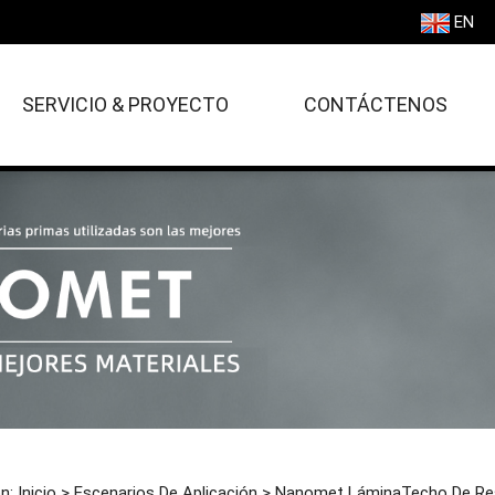
EN
SERVICIO & PROYECTO
CONTÁCTENOS
ón:
Inicio
>
Escenarios De Aplicación
>
Nanomet LáminaTecho De Res